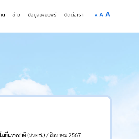
Increase
A
Reset
A
Decrease
าน
ข่าว
ข้อมูลเผยแพร่
ติดต่อเรา
A
font
font
font
size.
size.
size.
แห่งชาติ (สวทช.) / สิงหาคม 2567