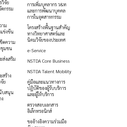
วิจัย
การเพิ่มบุคลากร ว&ท
ัตกรรม
และการพัฒนาบุคคล
การในอุตสาหกรรม
ความ
โครงสร้างพื้นฐานสำคัญ
แข่งขัน
ทางวิทยาศาสตร์และ
นิคมวิจัยของประเทศ
ิมขีดความ
รชุมชน
e-Service
ะส่งเสริม
NSTDA Core Business
NSTDA Talent Mobility
ะสร้าง
ิจัย
คู่มือและแนวทางการ
ปฏิบัติของผู้รับบริการ
นับสนุน
และผู้ให้บริการ
าง
ตรวจสอบเอกสาร
อิเล็กทรอนิกส์
ขออ้างอิงความร่วมมือ