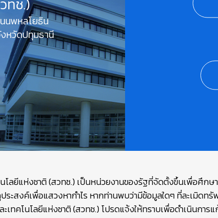
สวทช.)
 ถนนพหลโยธิน
งหวัดปทุมธานี
ยีแห่งชาติ (สวทช.) เป็นหน่วยงานของรัฐที่จัดตั้งขึ้นเพื่อศึก
ถุประสงค์เพื่อแสวงหากำไร หากท่านพบว่ามีข้อมูลใดๆ ที่ละเมิดท
เทคโนโลยีแห่งชาติ (สวทช.) โปรดแจ้งให้ทราบเพื่อดำเนินการแก้