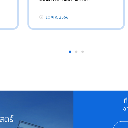
10 ต.ค. 2566
ท
ง
สตร์