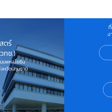
ท
ง
สตร์
สวทช.)
 ถนนพหลโยธิน
งหวัดปทุมธานี