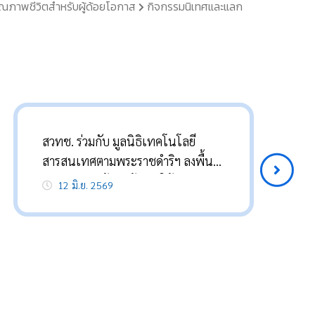
ณภาพชีวิตสำหรับผู้ด้อยโอกาส
กิจกรรมนิเทศและแลก
สวทช. ร่วมกับ มูลนิธิเทคโนโลยี
ส
สารสนเทศตามพระราชดำริฯ ลงพื้นที่
ส
ติดตามความก้าวหน้าการให้ความช่วย
พ
12 มิ.ย. 2569
เหลือ เด็กพิการกรณีศึกษา
กุ
พระราชทาน จังหวัดนราธิวาส
โ
คน