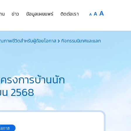
Increase
A
Reset
A
Decrease
าน
ข่าว
ข้อมูลเผยแพร่
ติดต่อเรา
A
font
font
font
size.
size.
size.
ณภาพชีวิตสำหรับผู้ด้อยโอกาส
กิจกรรมนิเทศและแลก
โครงการบ้านนัก
ายน 2568
โอกาส