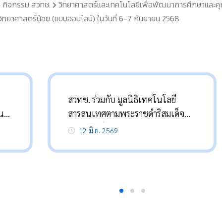
กิจกรรม สวทช.
วิทยาศาสตร์และเทคโนโลยีเพื่อพัฒนาการศึกษาและคุ
วิทยาศาสตร์น้อย (แบบออนไลน์) ในวันที่ 6-7 กันยายน 2568
สวทช. ร่วมกับ มูลนิธิเทคโนโลยี
ที่
สารสนเทศตามพระราชดำริสมเด็จ
เณร
พระเทพรัตนราชสุดา ฯ สยามบรมราช
12 มิ.ย. 2569
กุมารี อบรมครูที่ปรึกษาโครงงาน เรื่อง
“การสร้างไอเดียนวัตกรรมอาหาร ที่
ตอบโจทย์ความยั่งยืนและลดผลกระ
ทบต่อสิ่งแวดล้อม”