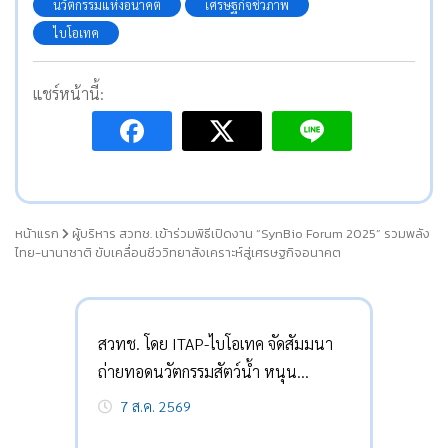
นวัตกรรมแห่งอนาคต
เศรษฐกิจชีวภาพ
ไบโอเทค
แชร์หน้านี้:
หน้าแรก
ผู้บริหาร สวทช. เข้าร่วมพิธีเปิดงาน “SynBio Forum 2025” รวมพลัง
ไทย-นานาชาติ ขับเคลื่อนชีววิทยาสังเคราะห์สู่เศรษฐกิจอนาคต
สวทช. โดย ITAP-ไบโอเทค จัดสัมมนา
ถ่ายทอดนวัตกรรมสัตว์น้ำ หนุน
เกษตรกรลดต้นทุน-กู้วิกฤต
7 ส.ค. 2569