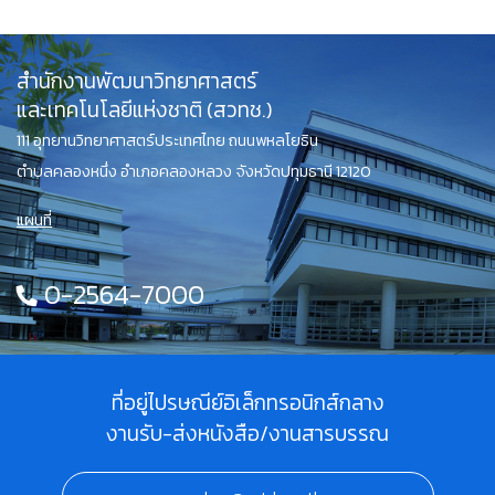
สำนักงานพัฒนาวิทยาศาสตร์
และเทคโนโลยีแห่งชาติ (สวทช.)
111 อุทยานวิทยาศาสตร์ประเทศไทย ถนนพหลโยธิน
ตำบลคลองหนึ่ง อำเภอคลองหลวง จังหวัดปทุมธานี 12120
แผนที่
0-2564-7000
ที่อยู่ไปรษณีย์อิเล็กทรอนิกส์กลาง
งานรับ-ส่งหนังสือ/งานสารบรรณ