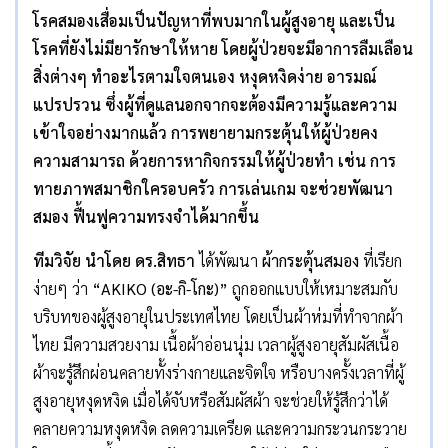
โรคสมองเสื่อมเป็นปัญหาที่พบมากในผู้สูงอายุ และเป็น
โรคที่ยังไม่มียารักษาให้หาย โดยผู้ป่วยจะมีอาการลืมเลือน
สิ่งต่างๆ ทำอะไรตามใจตนเอง หงุดหงิดง่าย อารมณ์
แปรปรวน ซึ่งผู้ที่ดูแลนอกจากจะต้องมีความรู้และความ
เข้าใจอย่างมากแล้ว การพยายามกระตุ้นให้ผู้ป่วยคง
ความสามารถ ด้วยการหากิจกรรมให้ผู้ป่วยทำ เช่น การ
ทายภาพสมาชิกใครอบครัว การเล่นเกม จะช่วยพัฒนา
สมอง ฟื้นฟูความทรงจำได้มากขึ้น
ทีมวิจัย นำโดย ดร.สิทธา
ได้พัฒนา
ผ้ากระตุ้นสมอง
ที่เรียก
ง่ายๆ ว่า
“AKIKO (อะ-กิ-โกะ)”
ถูกออกแบบให้เหมาะสมกับ
บริบทของผู้สูงอายุในประเทศไทย โดยเป็นผ้าห่มที่ทำจากผ้า
ไทย มีความสวยงาม เนื้อผ้าอ่อนนุ่ม เวลาผู้สูงอายุสัมผัสเนื้อ
ผ้าจะรู้สึกผ่อนคลายทั้งร่างกายและจิตใจ หรือบางครั้งเวลาที่ผู้
สูงอายุหงุดหงิด เมื่อได้จับหรือสัมผัสผ้า จะช่วยให้รู้สึกว่าได้
คลายความหงุดหงิด ลดความเครียด และความกระวนกระวาย