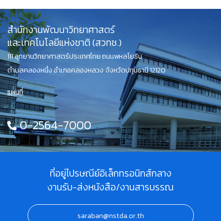
สำนักงานพัฒนาวิทยาศาสตร์
และเทคโนโลยีแห่งชาติ (สวทช.)
111 อุทยานวิทยาศาสตร์ประเทศไทย ถนนพหลโยธิน
ตำบลคลองหนึ่ง อำเภอคลองหลวง จังหวัดปทุมธานี 12120
แผนที่
0-2564-7000
ที่อยู่ไปรษณีย์อิเล็กทรอนิกส์กลาง
งานรับ-ส่งหนังสือ/งานสารบรรณ
saraban@nstda.or.th