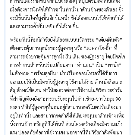
ก้าวขึ้นเตียงง่ายขึ้น จากนั้นจึงค่อยๆ หมุนตัวนั่งพักบนเตียง
เมื่อต้องการนั่งพักให้ก้าวขาในท่านั่งมาด้านข้างของตัวเอง ซึ่ง
จะมีขั้นบันไดที่สูงขึ้นอีกขั้นหนึ่ง ซึ่งได้ออกแบบไว้ให้พักเท้าได้
และสามารถค้ำยัน เขยิบตัวได้ง่ายขึ้น
พร้อมกันนี้ทีมนักวิจัยยังได้ออกแบบนวัตกรรม
“เตียงตื่นตัว
”
เตียงกระตุ้นการลุกนั่งของผู้สูงอายุ หรือ “
JOEY (โจ-อี้)”
ที่
สามารถช่วยกระตุ้นการลุกนั่ง ยืน เดิน ของผู้สูงอายุ โดยมีกลไก
การทำงานสำหรับปรับเปลี่ยนจาก “ท่านอน” เป็น “ท่านั่ง”
ในลักษณะ “พร้อมลุกยืน” ผ่านรีโมตคอนโทรลที่ได้รับการ
ออกแบบให้เป็นมิตรกับผู้สูงอายุ ใช้งานได้ง่าย ตัวหนังสือและ
สัญลักษณ์ชัดเจน ทำให้สะดวกต่อการใช้งานในชีวิตประจำวัน
ที่สำคัญเตียงยังสามารถปรับหมุนไปด้านซ้าย-ขวาในมุม 90
องศา ทำให้ผู้สูงอายุที่นอนอยู่ก็สามารถกดรีโมตปรับเตียงมา
อยู่ในท่านั่ง และสามารถกดคำสั่งให้เตียงหมุนมาด้านข้าง เพื่อ
นั่งทานข้าว หรือดูทีวีได้ทันที ส่วนโครงสร้างเตียงมีความแข็ง
แรง ปลอดภัยต่อการใช้งานสูง นอกจากนี้ทีมวิจัยกำลังพัฒนา