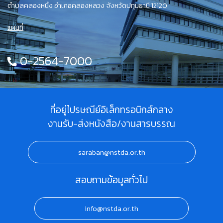
ตำบลคลองหนึ่ง อำเภอคลองหลวง จังหวัดปทุมธานี 12120
แผนที่
0-2564-7000
ที่อยู่ไปรษณีย์อิเล็กทรอนิกส์กลาง
งานรับ-ส่งหนังสือ/งานสารบรรณ
saraban@nstda.or.th
สอบถามข้อมูลทั่วไป
info@nstda.or.th