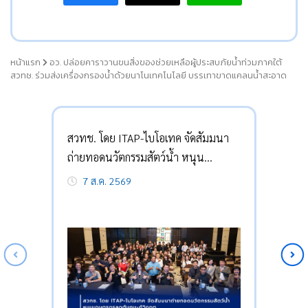
หน้าแรก
อว. ปล่อยคาราวานขนสิ่งของช่วยเหลือผู้ประสบภัยน้ำท่วมภาคใต้
สวทช. ร่วมส่งเครื่องกรองน้ำด้วยนาโนเทคโนโลยี บรรเทาขาดแคลนน้ำสะอาด
สวทช. โดย ITAP-ไบโอเทค จัดสัมมนา
ถ่ายทอดนวัตกรรมสัตว์น้ำ หนุน
เกษตรกรลดต้นทุน-กู้วิกฤต
7 ส.ค. 2569