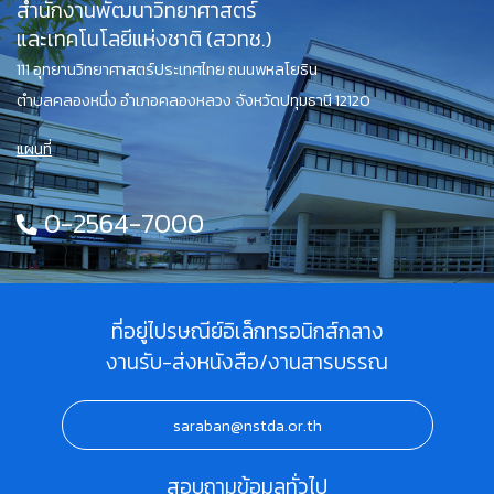
สำนักงานพัฒนาวิทยาศาสตร์
และเทคโนโลยีแห่งชาติ (สวทช.)
111 อุทยานวิทยาศาสตร์ประเทศไทย ถนนพหลโยธิน
ตำบลคลองหนึ่ง อำเภอคลองหลวง จังหวัดปทุมธานี 12120
แผนที่
0-2564-7000
ที่อยู่ไปรษณีย์อิเล็กทรอนิกส์กลาง
งานรับ-ส่งหนังสือ/งานสารบรรณ
saraban@nstda.or.th
สอบถามข้อมูลทั่วไป