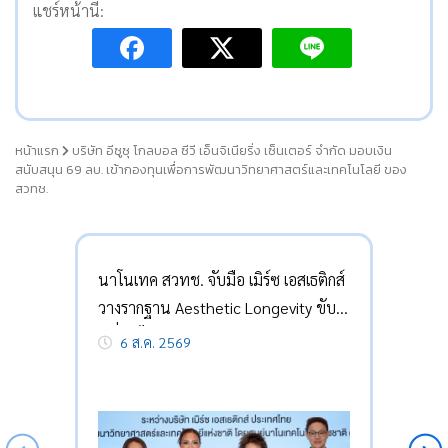
แชร์หน้านี้:
หน้าแรก
บริษัท อีซูซุ โกลบอล ซีวี เอ็นจิเนียริ่ง เซ็นเตอร์ จำกัด มอบเงิน
สนับสนุน 69 ลบ. เข้ากองทุนเพื่อการพัฒนาวิทยาศาสตร์และเทคโนโลยี ของ
สวทช.
นาโนเทค สวทช. จับมือ เมิร์ซ เอสเธติกส์
วางรากฐาน Aesthetic Longevity ขับ
เคลื่อนไทยสู่อนาคตเศรษฐกิจสุขภาพ
6 ส.ค. 2569
และอายุวัฒน์