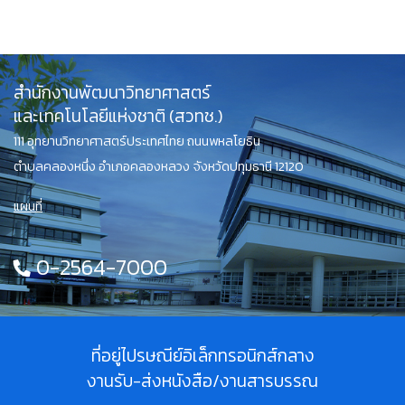
สำนักงานพัฒนาวิทยาศาสตร์
และเทคโนโลยีแห่งชาติ (สวทช.)
111 อุทยานวิทยาศาสตร์ประเทศไทย ถนนพหลโยธิน
ตำบลคลองหนึ่ง อำเภอคลองหลวง จังหวัดปทุมธานี 12120
แผนที่
0-2564-7000
ที่อยู่ไปรษณีย์อิเล็กทรอนิกส์กลาง
งานรับ-ส่งหนังสือ/งานสารบรรณ