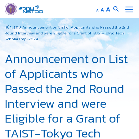
Increase
A
Reset
A
Decrease
A
font
font
font
Skip
size.
size.
size.
หน้าแรก
Announcement on List of Applicants who Passed the 2nd
to
Round Interview and were Eligible for a Grant of TAIST-Tokyo Tech
content
Scholarship-2024
Announcement on List
of Applicants who
Passed the 2nd Round
Interview and were
Eligible for a Grant of
TAIST-Tokyo Tech