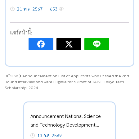
21 พ.ค. 2567
653
แชร์หน้านี้:
หน้าแรก
Announcement on List of Applicants who Passed the 2nd
Round Interview and were Eligible for a Grant of TAIST-Tokyo Tech
Scholarship-2024
Announcement National Science
and Technology Development
Agency Thailand Advanced Institute
13 ก.ค. 2569