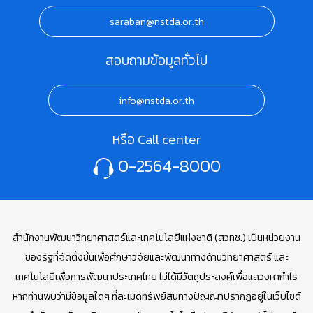
saraban@nstda.or.th
สอบถามข้อมูลทั่วไป
info@nstda.or.th
หรือ Call center
0-2564-8000
สำนักงานพัฒนาวิทยาศาสตร์และเทคโนโลยีแห่งชาติ (สวทช.) เป็นหน่วยงาน
ของรัฐที่จัดตั้งขึ้นเพื่อศึกษาวิจัยและพัฒนาทางด้านวิทยาศาสตร์ และ
เทคโนโลยีเพื่อการพัฒนาประเทศไทย ไม่ได้มีวัตถุประสงค์เพื่อแสวงหากำไร
หากท่านพบว่ามีข้อมูลใดๆ ที่ละเมิดทรัพย์สินทางปัญญาปรากฏอยู่ในเว็บไซต์