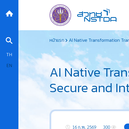
Skip
หน้าแรก
AI Native Transformation Tran
to
content
TH
EN
AI Native Tra
Secure and Int
16 ก.พ. 2569
300