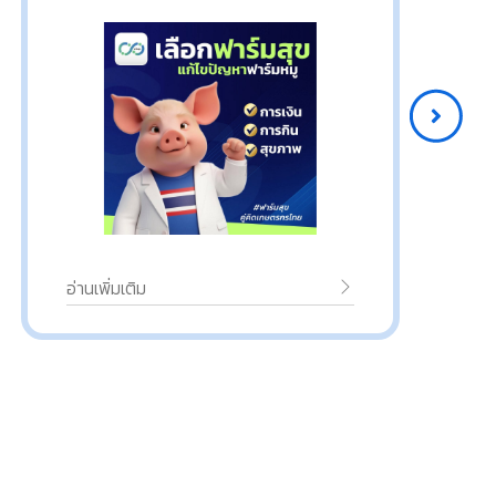
เชี่ยวชาญ
อ่านเพิ่มเติม
อ่