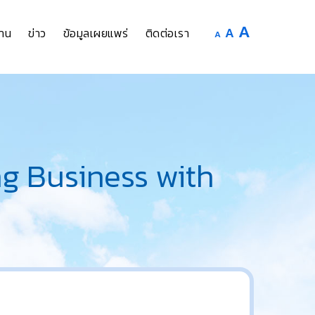
Increase
A
Reset
A
Decrease
าน
ข่าว
ข้อมูลเผยแพร่
ติดต่อเรา
A
font
font
font
size.
size.
size.
ng Business with