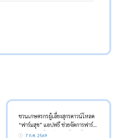
ชวนเกษตรกรผู้เลี้ยงสุกรดาวน์โหลด
วั
“ฟาร์มสุข” แอปฟรี ช่วยจัดการฟาร์ม
เมล
ครบวงจร พร้อมรับความรู้จากผู้
พ
7 ก.ค. 2569