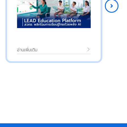
อ่านเพิ่มเติม
อ่