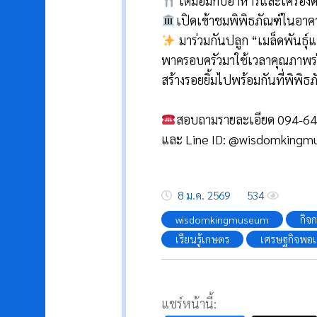
เต็มอิ่มกับอาหารและเครื่องดื
เปิดเข้าชมพิพิธภัณฑ์​ในอาคา
มาร่วมกันปลูก “เมล็ดพันธุ์แห
พาครอบครัวมาใช้เวลาคุณภาพร่
สร้างรอยยิ้มไปพร้อมกันที่พิพ
สอบถามรายละเอียด 094-64
และ Line ID: @wisdomking
8 ม.ค. 2569
534
wisdomkingmuseum
กิจ
เรียนรู้เกษตร
เศรษฐกิจพอเ
แชร์หน้านี้: