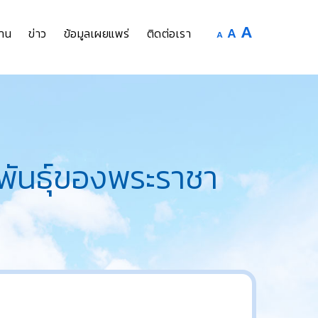
Increase
A
Reset
A
Decrease
าน
ข่าว
ข้อมูลเผยแพร่
ติดต่อเรา
A
font
font
font
size.
size.
size.
ดพันธุ์ของพระราชา