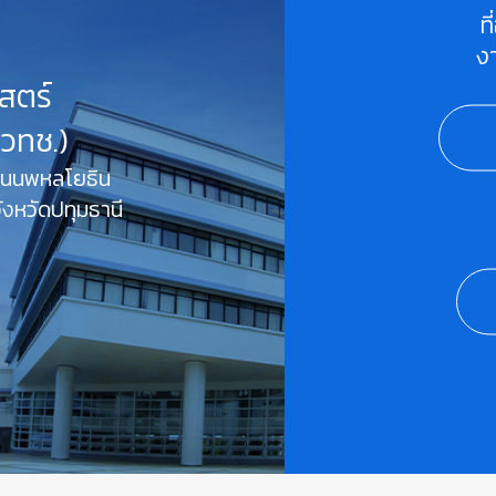
ท
ง
สตร์
สวทช.)
 ถนนพหลโยธิน
งหวัดปทุมธานี