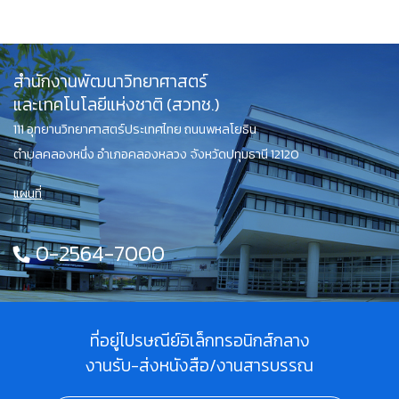
สำนักงานพัฒนาวิทยาศาสตร์
และเทคโนโลยีแห่งชาติ (สวทช.)
111 อุทยานวิทยาศาสตร์ประเทศไทย ถนนพหลโยธิน
ตำบลคลองหนึ่ง อำเภอคลองหลวง จังหวัดปทุมธานี 12120
แผนที่
0-2564-7000
ที่อยู่ไปรษณีย์อิเล็กทรอนิกส์กลาง
งานรับ-ส่งหนังสือ/งานสารบรรณ