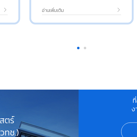
อ่านเพิ่มเติม
ท
ง
สตร์
สวทช.)