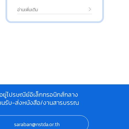
อ่านเพิ่มเติม
อ่
ี่อยู่ไปรษณีย์อิเล็กทรอนิกส์กลาง
านรับ-ส่งหนังสือ/งานสารบรรณ
saraban@nstda.or.th