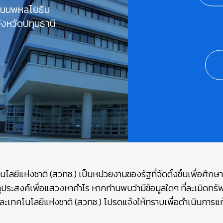
 ถนนพหลโยธิน
งหวัดปทุมธานี
ยีแห่งชาติ (สวทช.) เป็นหน่วยงานของรัฐที่จัดตั้งขึ้นเพื่อศึก
ถุประสงค์เพื่อแสวงหากำไร หากท่านพบว่ามีข้อมูลใดๆ ที่ละเมิดท
เทคโนโลยีแห่งชาติ (สวทช.) โปรดแจ้งให้ทราบเพื่อดำเนินการแก้