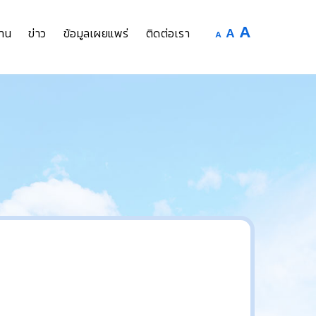
Increase
A
Reset
A
Decrease
าน
ข่าว
ข้อมูลเผยแพร่
ติดต่อเรา
A
font
font
font
size.
size.
size.