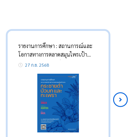
รายงานการศึกษา : สถานการณ์และ
Th
โอกาสทางการตลาดสมุนไพรเป้า
หมาย: กระชายดำ บัวบก และกะเพรา
27 ก.ย. 2568