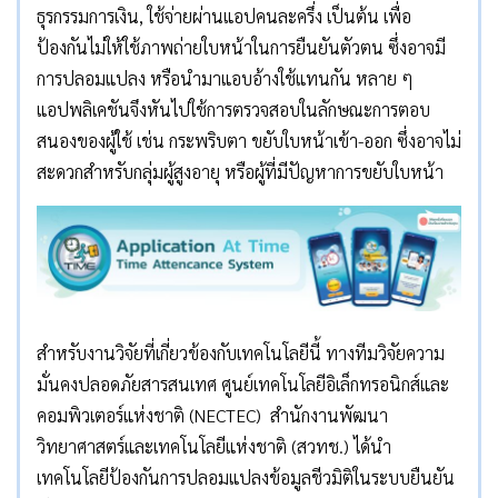
ธุรกรรมการเงิน, ใช้จ่ายผ่านแอปคนละครึ่ง เป็นต้น เพื่อ
ป้องกันไม่ให้ใช้ภาพถ่ายใบหน้าในการยืนยันตัวตน ซึ่งอาจมี
การปลอมแปลง หรือนำมาแอบอ้างใช้แทนกัน หลาย ๆ
แอปพลิเคชันจึงหันไปใช้การตรวจสอบในลักษณะการตอบ
สนองของผู้ใช้ เช่น กระพริบตา ขยับใบหน้าเข้า-ออก ซึ่งอาจไม่
สะดวกสำหรับกลุ่มผู้สูงอายุ หรือผู้ที่มีปัญหาการขยับใบหน้า
สำหรับงานวิจัยที่เกี่ยวข้องกับเทคโนโลยีนี้ ทางทีมวิจัยความ
มั่นคงปลอดภัยสารสนเทศ ศูนย์เทคโนโลยีอิเล็กทรอนิกส์และ
คอมพิวเตอร์แห่งชาติ (NECTEC) สำนักงานพัฒนา
วิทยาศาสตร์และเทคโนโลยีแห่งชาติ (สวทช.) ได้นำ
เทคโนโลยีป้องกันการปลอมแปลงข้อมูลชีวมิติในระบบยืนยัน