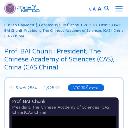
A
A
A
หน้าแรก
คลังความรู้
คลังความรู้
30 ปี สวทช.
VDO 30 ปี สวทช.
Prof.
BAI Chunli : President, The Chinese Academy of Sciences (CAS), China
(CAS China)
Prof. BAI Chunli : President, The
Chinese Academy of Sciences (CAS),
China (CAS China)
5 พ.ค. 2564
1,998
VDO 30 ปี สวทช.
Prof. BAI Chunli
President, The Chinese Academy of Sciences (CAS),
China (CAS China)