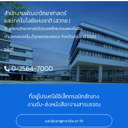
สำนักงานพัฒนาวิทยาศาสตร์
และเทคโนโลยีแห่งชาติ (สวทช.)
111 อุทยานวิทยาศาสตร์ประเทศไทย ถนนพหลโยธิน
ตำบลคลองหนึ่ง อำเภอคลองหลวง จังหวัดปทุมธานี 12120
แผนที่
0-2564-7000
ที่อยู่ไปรษณีย์อิเล็กทรอนิกส์กลาง
งานรับ-ส่งหนังสือ/งานสารบรรณ
saraban@nstda.or.th