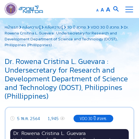
A
A
A
หน้าแรก
คลังความรู้
คลังความรู้
30 ปี สวทช.
VDO 30 ปี สวทช.
Dr.
Rowena Cristina L. Guevara : Undersecretary for Research and
Development Department of Science and Technology (DOST),
Philippines (Phillippines)
Dr. Rowena Cristina L. Guevara :
Undersecretary for Research and
Development Department of Science
and Technology (DOST), Philippines
(Phillippines)
5 พ.ค. 2564
1,945
VDO 30 ปี สวทช.
Dr. Rowena Cristina L. Guevara