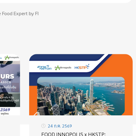
 Food Expert by FI
24 ก.ค. 2569
FOOD INNOPOLIS x HKSTP: