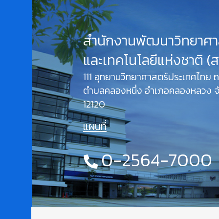
สำนักงานพัฒนาวิทยาศา
และเทคโนโลยีแห่งชาติ (
111 อุทยานวิทยาศาสตร์ประเทศไทย
ตำบลคลองหนึ่ง อำเภอคลองหลวง จั
12120
แผนที่
0-2564-7000