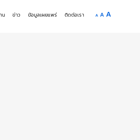
Increase
A
Reset
A
Decrease
าน
ข่าว
ข้อมูลเผยแพร่
ติดต่อเรา
A
font
font
font
size.
size.
size.