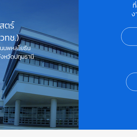
ท
ง
สตร์
สวทช.)
 ถนนพหลโยธิน
งหวัดปทุมธานี