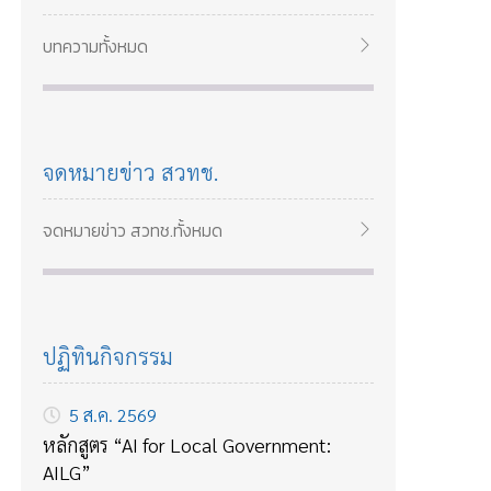
สวทช เรียนรู้การวิเคราะห์ลูกค้า สร้างคุณค่า
และกลยุทธ์เติบโตธุรกิจอาหาร 14–15 พ.ค.
บทความทั้งหมด
2569
จดหมายข่าว สวทช.
จดหมายข่าว สวทช.ทั้งหมด
ปฏิทินกิจกรรม
5 ส.ค. 2569
หลักสูตร “AI for Local Government:
AILG”