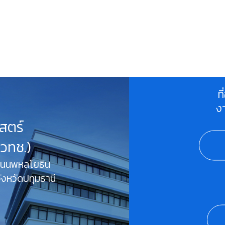
ท
ง
สตร์
สวทช.)
 ถนนพหลโยธิน
งหวัดปทุมธานี