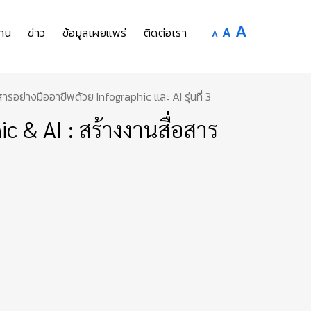
Increase
A
Reset
A
Decrease
าน
ข่าว
ข้อมูลเผยแพร่
ติดต่อเรา
A
font
font
font
size.
size.
size.
ย่างมืออาชีพด้วย Infographic และ AI รุ่นที่ 3
 & AI : สร้างงานสื่อสาร