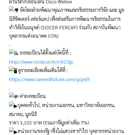
ผ่านระบบออนไลน์ Cisco Webex
จัดโดยฝ่ายพัฒนาคุณภาพและจริยธรรมการวิจัย และ มูล
นิธิซิดเคอร์-เฟอร์แคป เพื่อส่งเสริมการพัฒนาจริยธรรมในการ
ทำวิจัยในมนุษย์ (SIDCER-FERCAP) ร่วมกับ สถาบันพัฒนา
บุคลากรแห่งอนาคต (CFA)
.
ลงทะเบียนได้ตั้งแต่บัดนี้ที่ :
http://www.nstda.or.th/r/41Djp
ดูรายละเอียดเพิ่มเติมได้ที่ :
https://www.career4future.com/gcp69
.
ค่าลงทะเบียน
บุคคลทั่วไป, หน่วยงานเอกชน, มหาวิทยาลัยเอกชน,
สมาคม, มูลนิธิ
ราคา 3,103 บาท (รวมภาษีมูลค่าเพิ่ม 7%)
หน่วยงานของรัฐ (ซึ่งไม่แสวงหากําไร) บุคลากรหน่วยงาน