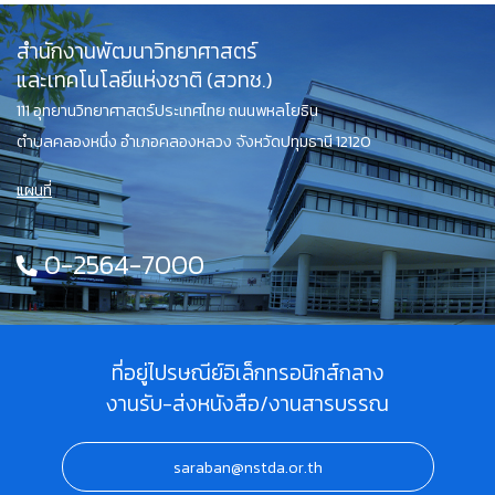
สำนักงานพัฒนาวิทยาศาสตร์
และเทคโนโลยีแห่งชาติ (สวทช.)
111 อุทยานวิทยาศาสตร์ประเทศไทย ถนนพหลโยธิน
ตำบลคลองหนึ่ง อำเภอคลองหลวง จังหวัดปทุมธานี 12120
แผนที่
0-2564-7000
ที่อยู่ไปรษณีย์อิเล็กทรอนิกส์กลาง
งานรับ-ส่งหนังสือ/งานสารบรรณ
saraban@nstda.or.th