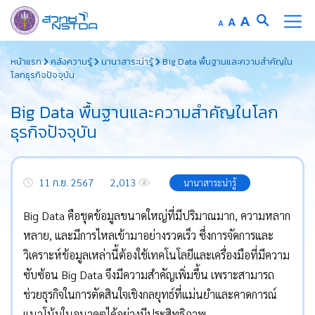
Increase
A
Reset
A
Decrease
A
font
font
font
Skip
size.
size.
size.
หน้าแรก
คลังความรู้
นานาสาระน่ารู้
Big Data พื้นฐานและความสำคัญใน
to
โลกธุรกิจปัจจุบัน
content
Big Data พื้นฐานและความสำคัญในโลก
ธุรกิจปัจจุบัน
11 ก.ย. 2567
2,013
นานาสาระน่ารู้
Big Data คือชุดข้อมูลขนาดใหญ่ที่มีปริมาณมาก, ความหลาก
หลาย, และมีการไหลเข้ามาอย่างรวดเร็ว ซึ่งการจัดการและ
วิเคราะห์ข้อมูลเหล่านี้ต้องใช้เทคโนโลยีและเครื่องมือที่มีความ
ซับซ้อน Big Data จึงมีความสำคัญเพิ่มขึ้น เพราะสามารถ
ช่วยธุรกิจในการตัดสินใจเชิงกลยุทธ์ที่แม่นยำและคาดการณ์
แนวโน้มในอนาคตได้อย่างมีประสิทธิภาพ