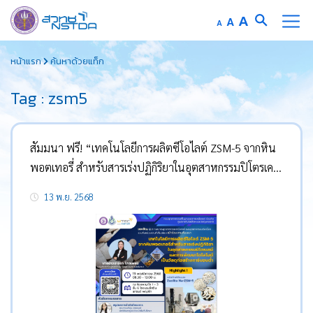
Increase
A
Reset
A
Decrease
A
font
font
font
Skip
size.
size.
size.
หน้าแรก
ค้นหาด้วยแท็ก
to
content
Tag : zsm5
สัมมนา ฟรี! “เทคโนโลยีการผลิตซีโอไลต์ ZSM-5 จากหิน
พอตเทอรี่ สำหรับสารเร่งปฏิกิริยาในอุตสาหกรรมปิโตรเคมี
และการพัฒนาโดโลไมต์เป็นวัสดุก่อสร้างคาร์บอนต่ำ”
13 พ.ย. 2568