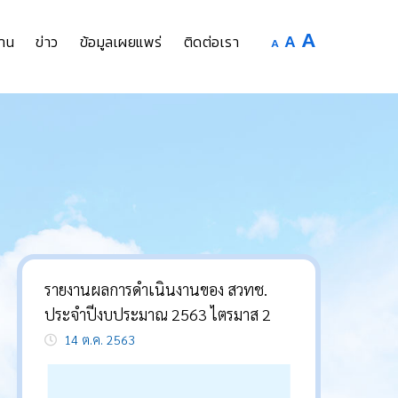
Increase
A
Reset
A
Decrease
าน
ข่าว
ข้อมูลเผยแพร่
ติดต่อเรา
A
font
font
font
size.
size.
size.
รายงานผลการดำเนินงานของ สวทช.
ประจำปีงบประมาณ 2563 ไตรมาส 2
14 ต.ค. 2563