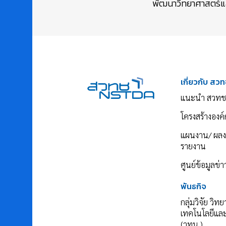
พัฒนาวิทยาศาสตร์และ
เกี่ยวกับ สวท
แนะนำ สวทช
โครงสร้างองค์
แผนงาน/ ผล
รายงาน
ศูนย์ข้อมูลข่
พันธกิจ
กลุ่มวิจัย วิท
เทคโนโลยีแล
(วทน.)