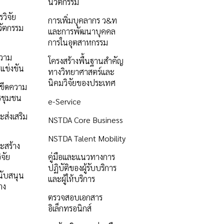
นวัตกรรม
วิจัย
การเพิ่มบุคลากร ว&ท
ัตกรรม
และการพัฒนาบุคคล
การในอุตสาหกรรม
ความ
โครงสร้างพื้นฐานสำคัญ
แข่งขัน
ทางวิทยาศาสตร์และ
นิคมวิจัยของประเทศ
ิมขีดความ
รชุมชน
e-Service
ะส่งเสริม
NSTDA Core Business
NSTDA Talent Mobility
ะสร้าง
ิจัย
คู่มือและแนวทางการ
ปฏิบัติของผู้รับบริการ
นับสนุน
และผู้ให้บริการ
าง
ตรวจสอบเอกสาร
อิเล็กทรอนิกส์