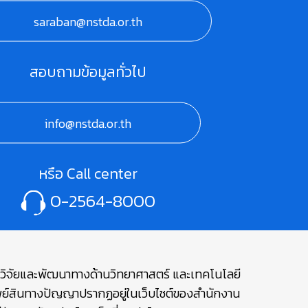
saraban@nstda.or.th
สอบถามข้อมูลทั่วไป
info@nstda.or.th
หรือ Call center
0-2564-8000
ษาวิจัยและพัฒนาทางด้านวิทยาศาสตร์ และเทคโนโลยี
รัพย์สินทางปัญญาปรากฏอยู่ในเว็บไซต์ของสำนักงาน