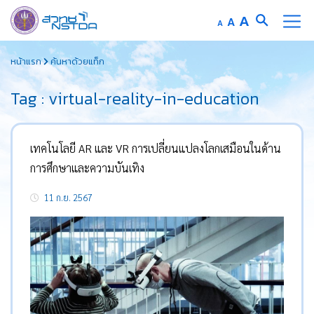
Increase
A
Reset
A
Decrease
A
font
font
font
Skip
size.
size.
size.
หน้าแรก
ค้นหาด้วยแท็ก
to
content
Tag : virtual-reality-in-education
เทคโนโลยี AR และ VR การเปลี่ยนแปลงโลกเสมือนในด้าน
การศึกษาและความบันเทิง
11 ก.ย. 2567