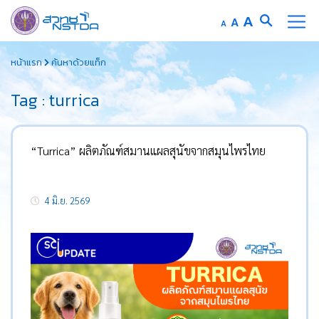
Increase
A
Reset
A
Decrease
A
font
font
font
Skip
size.
size.
size.
หน้าแรก
ค้นหาด้วยแท็ก
to
content
Tag : turrica
“Turrica” ผลิตภัณฑ์สมานแผลสุนัขจากสมุนไพรไทย
4 มิ.ย. 2569