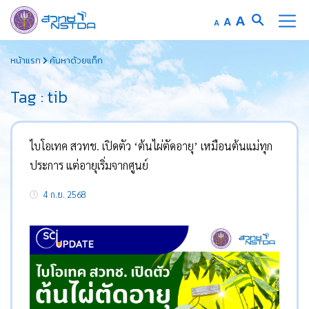
Increase
A
Reset
A
Decrease
A
font
font
font
Skip
size.
size.
size.
หน้าแรก
ค้นหาด้วยแท็ก
to
content
Tag : tib
ไบโอเทค สวทช. เปิดตัว ‘ต้นไผ่ตัดอายุ’ เหมือนต้นแม่ทุก
ประการ แต่อายุเริ่มจากศูนย์
4 ก.ย. 2568