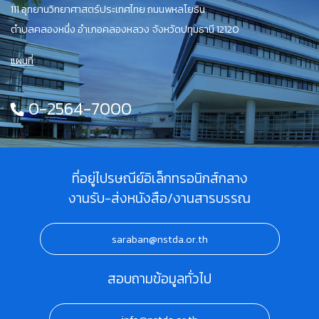
111 อุทยานวิทยาศาสตร์ประเทศไทย ถนนพหลโยธิน
ตำบลคลองหนึ่ง อำเภอคลองหลวง จังหวัดปทุมธานี 12120
แผนที่
0-2564-7000
ที่อยู่ไปรษณีย์อิเล็กทรอนิกส์กลาง
งานรับ-ส่งหนังสือ/งานสารบรรณ
saraban@nstda.or.th
สอบถามข้อมูลทั่วไป