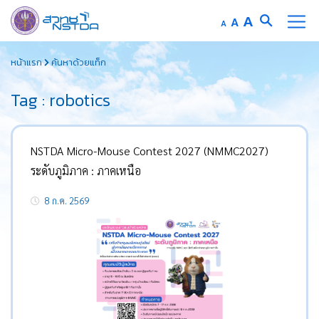
Increase
A
Reset
A
Decrease
A
font
font
font
Skip
size.
size.
size.
หน้าแรก
ค้นหาด้วยแท็ก
to
content
Tag : robotics
NSTDA Micro-Mouse Contest 2027 (NMMC2027)
ระดับภูมิภาค : ภาคเหนือ
8 ก.ค. 2569