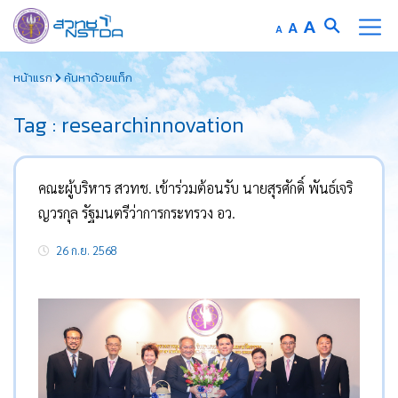
Increase
A
Reset
A
Decrease
A
font
font
font
Skip
size.
size.
size.
หน้าแรก
ค้นหาด้วยแท็ก
to
content
Tag : researchinnovation
คณะผู้บริหาร สวทช. เข้าร่วมต้อนรับ นายสุรศักดิ์ พันธ์เจริ
ญวรกุล รัฐมนตรีว่าการกระทรวง อว.
26 ก.ย. 2568