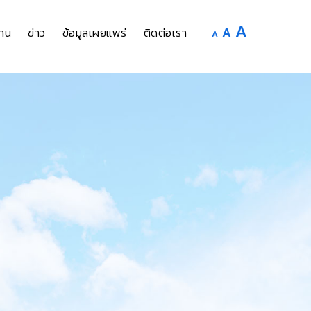
Increase
A
Reset
A
Decrease
าน
ข่าว
ข้อมูลเผยแพร่
ติดต่อเรา
A
font
font
font
size.
size.
size.