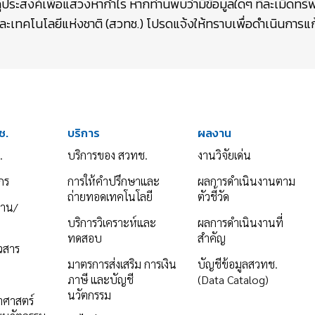
ถุประสงค์เพื่อแสวงหากำไร หากท่านพบว่ามีข้อมูลใดๆ ที่ละเมิดท
เทคโนโลยีแห่งชาติ (สวทช.) โปรดแจ้งให้ทราบเพื่อดำเนินการแก้
ช.
บริการ
ผลงาน
.
บริการของ สวทช.
งานวิจัยเด่น
กร
การให้คำปรึกษาและ
ผลการดำเนินงานตาม
ถ่ายทอดเทคโนโลยี
ตัวชี้วัด
งาน/
บริการวิเคราะห์และ
ผลการดำเนินงานที่
ทดสอบ
สำคัญ
าวสาร
มาตรการส่งเสริม การเงิน
บัญชีข้อมูลสวทช.
ภาษี และบัญชี
(Data Catalog)
นวัตกรรม
ยาศาสตร์