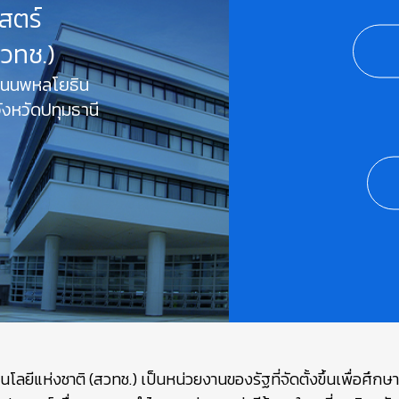
สตร์
สวทช.)
 ถนนพหลโยธิน
งหวัดปทุมธานี
ยีแห่งชาติ (สวทช.) เป็นหน่วยงานของรัฐที่จัดตั้งขึ้นเพื่อศึก