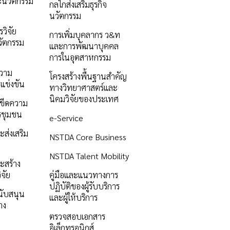
ะนวัตกรรม
กลไกส่งเสริมธุรกิจ
นวัตกรรม
วิจัย
การเพิ่มบุคลากร ว&ท
ัตกรรม
และการพัฒนาบุคคล
การในอุตสาหกรรม
ความ
โครงสร้างพื้นฐานสำคัญ
แข่งขัน
ทางวิทยาศาสตร์และ
นิคมวิจัยของประเทศ
ิมขีดความ
รชุมชน
e-Service
ะส่งเสริม
NSTDA Core Business
NSTDA Talent Mobility
ะสร้าง
ิจัย
คู่มือและแนวทางการ
ปฏิบัติของผู้รับบริการ
นับสนุน
และผู้ให้บริการ
าง
ตรวจสอบเอกสาร
อิเล็กทรอนิกส์