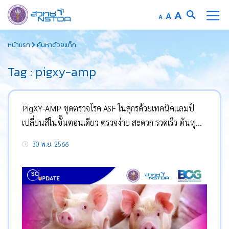
Increase
A
Reset
A
Decrease
A
font
font
font
Skip
size.
size.
size.
หน้าแรก
ค้นหาด้วยแท็ก
to
content
Tag : pigxy-amp
PigXY-AMP ชุดตรวจโรค ASF ในสุกรด้วยเทคนิคแลมป์
เปลี่ยนสีในขั้นตอนเดียว ตรวจง่าย สะดวก รวดเร็ว ต้นทุน
ต่ำ
30 พ.ย. 2566