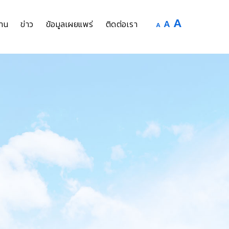
Increase
A
Reset
A
Decrease
าน
ข่าว
ข้อมูลเผยแพร่
ติดต่อเรา
A
font
font
font
size.
size.
size.