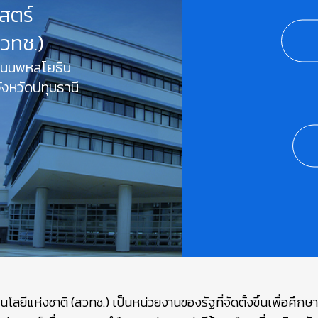
สตร์
สวทช.)
 ถนนพหลโยธิน
งหวัดปทุมธานี
ยีแห่งชาติ (สวทช.) เป็นหน่วยงานของรัฐที่จัดตั้งขึ้นเพื่อศึก