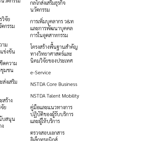
ะนวัตกรรม
กลไกส่งเสริมธุรกิจ
นวัตกรรม
วิจัย
การเพิ่มบุคลากร ว&ท
ัตกรรม
และการพัฒนาบุคคล
การในอุตสาหกรรม
ความ
โครงสร้างพื้นฐานสำคัญ
แข่งขัน
ทางวิทยาศาสตร์และ
นิคมวิจัยของประเทศ
ิมขีดความ
รชุมชน
e-Service
ะส่งเสริม
NSTDA Core Business
NSTDA Talent Mobility
ะสร้าง
ิจัย
คู่มือและแนวทางการ
ปฏิบัติของผู้รับบริการ
นับสนุน
และผู้ให้บริการ
าง
ตรวจสอบเอกสาร
อิเล็กทรอนิกส์