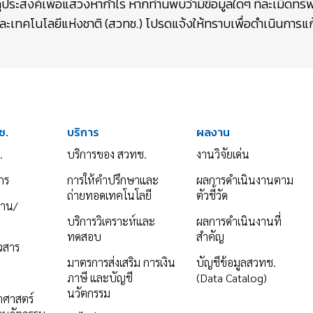
ถุประสงค์เพื่อแสวงหากำไร หากท่านพบว่ามีข้อมูลใดๆ ที่ละเมิดท
เทคโนโลยีแห่งชาติ (สวทช.) โปรดแจ้งให้ทราบเพื่อดำเนินการแก้
ช.
บริการ
ผลงาน
.
บริการของ สวทช.
งานวิจัยเด่น
กร
การให้คำปรึกษาและ
ผลการดำเนินงานตาม
ถ่ายทอดเทคโนโลยี
ตัวชี้วัด
งาน/
บริการวิเคราะห์และ
ผลการดำเนินงานที่
ทดสอบ
สำคัญ
าวสาร
มาตรการส่งเสริม การเงิน
บัญชีข้อมูลสวทช.
ภาษี และบัญชี
(Data Catalog)
นวัตกรรม
ยาศาสตร์