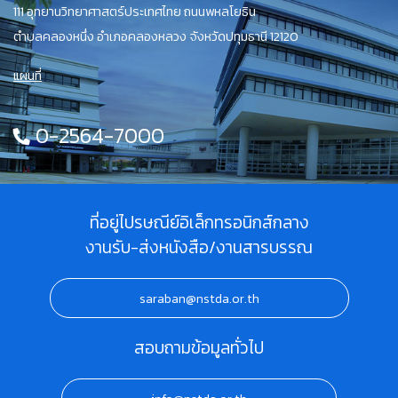
111 อุทยานวิทยาศาสตร์ประเทศไทย ถนนพหลโยธิน
ตำบลคลองหนึ่ง อำเภอคลองหลวง จังหวัดปทุมธานี 12120
แผนที่
0-2564-7000
ที่อยู่ไปรษณีย์อิเล็กทรอนิกส์กลาง
งานรับ-ส่งหนังสือ/งานสารบรรณ
saraban@nstda.or.th
สอบถามข้อมูลทั่วไป