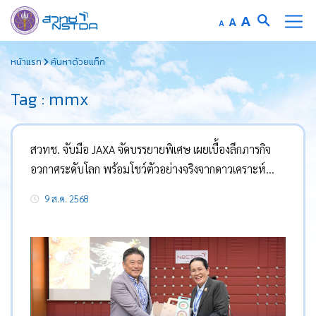
Increase
A
Reset
A
Decrease
A
font
font
font
Skip
size.
size.
size.
หน้าแรก
ค้นหาด้วยแท็ก
to
content
Tag : mmx
สวทช. จับมือ JAXA จัดบรรยายพิเศษ เผยเบื้องลึกภารกิจ
อวกาศระดับโลก พร้อมโชว์ตัวอย่างจริงจากดาวเคราะห์
น้อยริวกูครั้งแรกในไทย
9 ส.ค. 2568