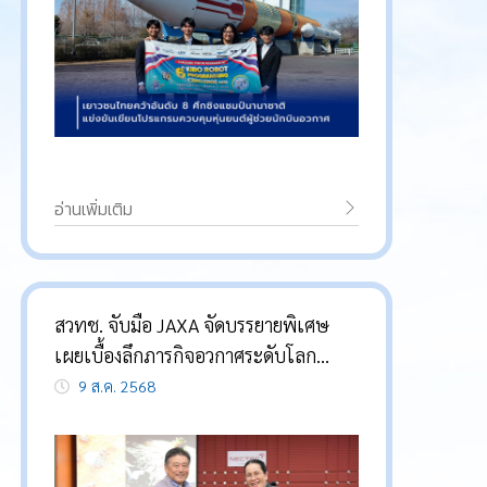
อ่านเพิ่มเติม
สวทช. จับมือ JAXA จัดบรรยายพิเศษ
เผยเบื้องลึกภารกิจอวกาศระดับโลก
พร้อมโชว์ตัวอย่างจริงจากดาวเคราะห์
9 ส.ค. 2568
น้อยริวกูครั้งแรกในไทย