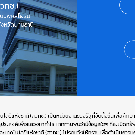
สวทช.)
 ถนนพหลโยธิน
งหวัดปทุมธานี
ยีแห่งชาติ (สวทช.) เป็นหน่วยงานของรัฐที่จัดตั้งขึ้นเพื่อศึก
ถุประสงค์เพื่อแสวงหากำไร หากท่านพบว่ามีข้อมูลใดๆ ที่ละเมิดท
เทคโนโลยีแห่งชาติ (สวทช.) โปรดแจ้งให้ทราบเพื่อดำเนินการแก้