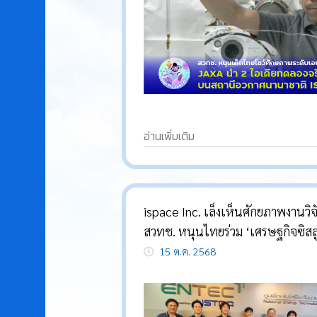
อ่านเพิ่มเติม
ispace Inc. เล็งเห็นศักยภาพงานวิจ
สวทช. หนุนไทยร่วม ‘เศรษฐกิจซิสล
นาร์’ (Cis-Lunar Economy) เปิดโ
15 ต.ค. 2568
ส่งเพย์โหลดขึ้นดวงจันทร์