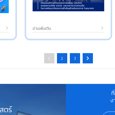
อ่านเพิ่มเติม
1
2
3
ท
ง
สตร์