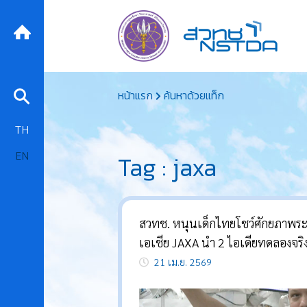
Skip
หน้าแรก
ค้นหาด้วยแท็ก
to
content
TH
EN
Tag : jaxa
สวทช. หนุนเด็กไทยโชว์ศักยภาพระ
เอเชีย JAXA นำ 2 ไอเดียทดลองจร
สถานีอวกาศนานาชาติ ISS
21 เม.ย. 2569