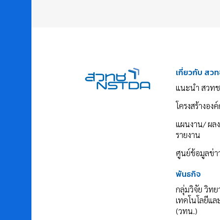
เกี่ยวกับ สวท
แนะนำ สวทช
โครงสร้างองค์
แผนงาน/ ผล
รายงาน
ศูนย์ข้อมูลข่
พันธกิจ
กลุ่มวิจัย วิท
เทคโนโลยีแล
(วทน.)