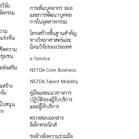
วิจัย
การเพิ่มบุคลากร ว&ท
ัตกรรม
และการพัฒนาบุคคล
การในอุตสาหกรรม
ความ
โครงสร้างพื้นฐานสำคัญ
แข่งขัน
ทางวิทยาศาสตร์และ
นิคมวิจัยของประเทศ
ิมขีดความ
รชุมชน
e-Service
ะส่งเสริม
NSTDA Core Business
NSTDA Talent Mobility
ะสร้าง
ิจัย
คู่มือและแนวทางการ
ปฏิบัติของผู้รับบริการ
นับสนุน
และผู้ให้บริการ
าง
ตรวจสอบเอกสาร
อิเล็กทรอนิกส์
ขออ้างอิงความร่วมมือ