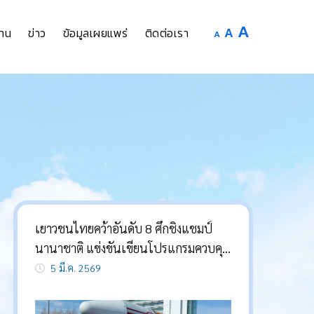
Increase
A
Reset
A
Decrease
าน
ข่าว
ข้อมูลเผยแพร่
ติดต่อเรา
A
font
font
font
size.
size.
size.
เยาวชนไทยคว้าอันดับ 8 ศึกชิงแชมป์
นานาชาติ แข่งขันเขียนโปรแกรมควบคุม
หุ่นยนต์ผู้ช่วยนักบินอวกาศ
5 มี.ค. 2569