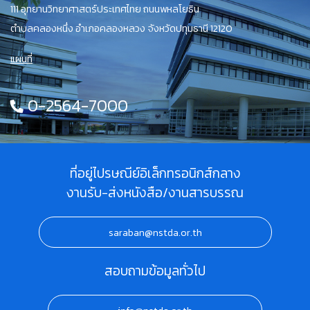
111 อุทยานวิทยาศาสตร์ประเทศไทย ถนนพหลโยธิน
ตำบลคลองหนึ่ง อำเภอคลองหลวง จังหวัดปทุมธานี 12120
แผนที่
0-2564-7000
ที่อยู่ไปรษณีย์อิเล็กทรอนิกส์กลาง
งานรับ-ส่งหนังสือ/งานสารบรรณ
saraban@nstda.or.th
สอบถามข้อมูลทั่วไป