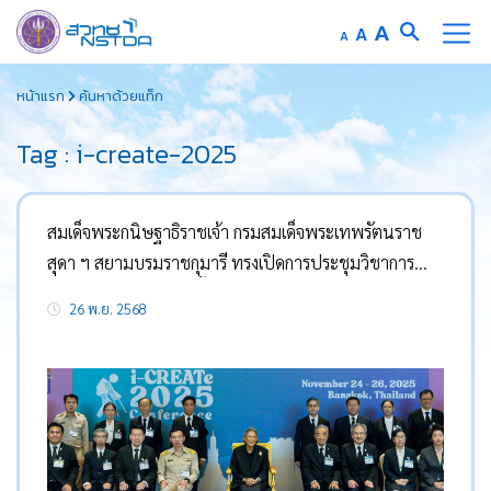
Increase
A
Reset
A
Decrease
A
font
font
font
Skip
size.
size.
size.
หน้าแรก
ค้นหาด้วยแท็ก
to
content
Tag : i-create-2025
สมเด็จพระกนิษฐาธิราชเจ้า กรมสมเด็จพระเทพรัตนราช
สุดา ฯ สยามบรมราชกุมารี ทรงเปิดการประชุมวิชาการ
นานาชาติ “วิศวกรรมฟื้นฟูสมรรถภาพและเทคโนโลยีสิ่ง
26 พ.ย. 2568
อำนวยความสะดวก” ครั้งที่ 18 (i-CREATe 2025)