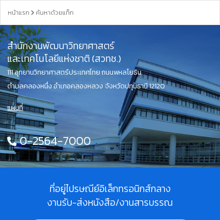
หน้าแรก
ค้นหาด้วยแท็ก
สำนักงานพัฒนาวิทยาศาสตร์
และเทคโนโลยีแห่งชาติ (สวทช.)
111 อุทยานวิทยาศาสตร์ประเทศไทย ถนนพหลโยธิน
ตำบลคลองหนึ่ง อำเภอคลองหลวง จังหวัดปทุมธานี 12120
แผนที่
0-2564-7000
ที่อยู่ไปรษณีย์อิเล็กทรอนิกส์กลาง
งานรับ-ส่งหนังสือ/งานสารบรรณ