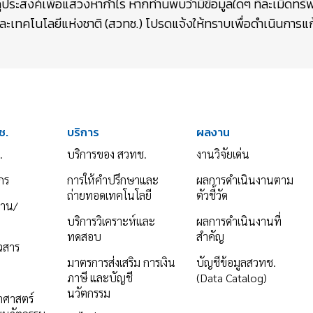
ถุประสงค์เพื่อแสวงหากำไร หากท่านพบว่ามีข้อมูลใดๆ ที่ละเมิดท
เทคโนโลยีแห่งชาติ (สวทช.) โปรดแจ้งให้ทราบเพื่อดำเนินการแก้
ช.
บริการ
ผลงาน
.
บริการของ สวทช.
งานวิจัยเด่น
กร
การให้คำปรึกษาและ
ผลการดำเนินงานตาม
ถ่ายทอดเทคโนโลยี
ตัวชี้วัด
งาน/
บริการวิเคราะห์และ
ผลการดำเนินงานที่
ทดสอบ
สำคัญ
าวสาร
มาตรการส่งเสริม การเงิน
บัญชีข้อมูลสวทช.
ภาษี และบัญชี
(Data Catalog)
นวัตกรรม
ยาศาสตร์