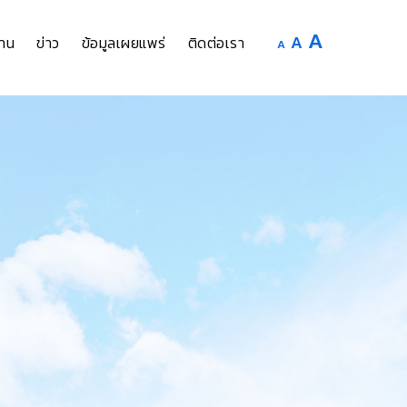
Increase
A
Reset
A
Decrease
าน
ข่าว
ข้อมูลเผยแพร่
ติดต่อเรา
A
font
font
font
size.
size.
size.