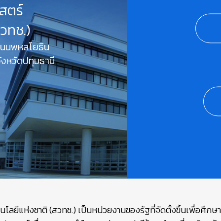
สตร์
สวทช.)
 ถนนพหลโยธิน
งหวัดปทุมธานี
ยีแห่งชาติ (สวทช.) เป็นหน่วยงานของรัฐที่จัดตั้งขึ้นเพื่อศึก