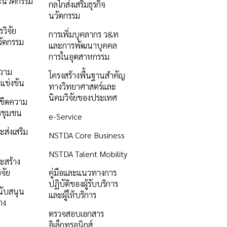
ะนวัตกรรม
กลไกส่งเสริมธุรกิจ
นวัตกรรม
วิจัย
การเพิ่มบุคลากร ว&ท
ัตกรรม
และการพัฒนาบุคคล
การในอุตสาหกรรม
ความ
โครงสร้างพื้นฐานสำคัญ
แข่งขัน
ทางวิทยาศาสตร์และ
นิคมวิจัยของประเทศ
ิมขีดความ
รชุมชน
e-Service
ะส่งเสริม
NSTDA Core Business
NSTDA Talent Mobility
ะสร้าง
ิจัย
คู่มือและแนวทางการ
ปฏิบัติของผู้รับบริการ
นับสนุน
และผู้ให้บริการ
าง
ตรวจสอบเอกสาร
อิเล็กทรอนิกส์