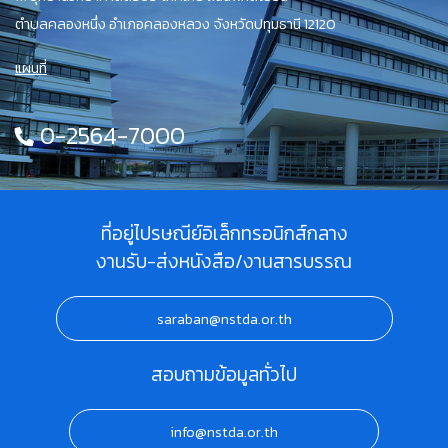
ตำบลคลองหนึ่ง อำเภอคลองหลวง จังหวัดปทุมธานี 12120
แผนที่
0-2564-7000
ที่อยู่ไปรษณีย์อิเล็กทรอนิกส์กลาง
งานรับ-ส่งหนังสือ/งานสารบรรณ
saraban@nstda.or.th
สอบถามข้อมูลทั่วไป
info@nstda.or.th