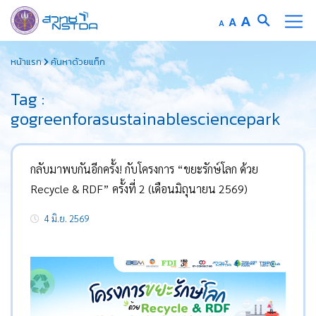
Increase
A
Reset
A
Decrease
A
font
font
font
Skip
size.
size.
size.
หน้าแรก
ค้นหาด้วยแท็ก
to
content
Tag :
gogreenforasustainablesciencepark
กลับมาพบกันอีกครั้ง! กับโครงการ “ขยะรักษ์โลก ด้วย
Recycle & RDF” ครั้งที่ 2 (เดือนมิถุนายน 2569)
4 มิ.ย. 2569