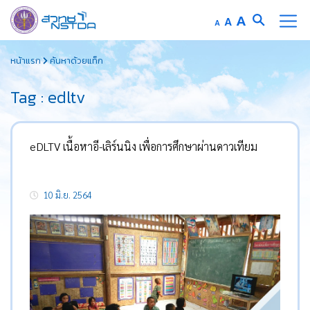
Increase
A
Reset
A
Decrease
A
font
font
font
Skip
size.
size.
size.
หน้าแรก
ค้นหาด้วยแท็ก
to
content
Tag : edltv
eDLTV เนื้อหาอี-เลิร์นนิง เพื่อการศึกษาผ่านดาวเทียม
10 มิ.ย. 2564