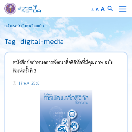
Increase
A
Reset
A
Decrease
A
font
font
font
Skip
size.
size.
size.
หน้าแรก
ค้นหาด้วยแท็ก
to
content
Tag : digital-media
หนังสือข้อกำหนดการพัฒนาสื่อดิจิทัลที่มีคุณภาพ ฉบับ
พิมพ์ครั้งที่ 3
17 พ.ค. 2565