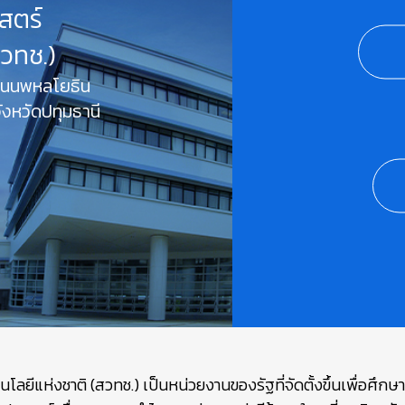
สตร์
สวทช.)
 ถนนพหลโยธิน
งหวัดปทุมธานี
ยีแห่งชาติ (สวทช.) เป็นหน่วยงานของรัฐที่จัดตั้งขึ้นเพื่อศึก