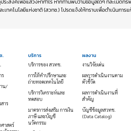
ถุประสงค์เพื่อแสวงหากำไร หากท่านพบว่ามีข้อมูลใดๆ ที่ละเมิดท
เทคโนโลยีแห่งชาติ (สวทช.) โปรดแจ้งให้ทราบเพื่อดำเนินการแก้
ช.
บริการ
ผลงาน
.
บริการของ สวทช.
งานวิจัยเด่น
กร
การให้คำปรึกษาและ
ผลการดำเนินงานตาม
ถ่ายทอดเทคโนโลยี
ตัวชี้วัด
งาน/
บริการวิเคราะห์และ
ผลการดำเนินงานที่
ทดสอบ
สำคัญ
าวสาร
มาตรการส่งเสริม การเงิน
บัญชีข้อมูลสวทช.
ภาษี และบัญชี
(Data Catalog)
นวัตกรรม
ยาศาสตร์