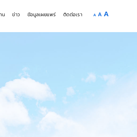
Increase
A
Reset
A
Decrease
าน
ข่าว
ข้อมูลเผยแพร่
ติดต่อเรา
A
font
font
font
size.
size.
size.