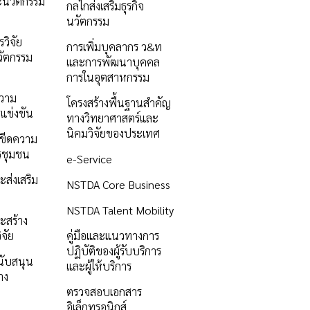
ะนวัตกรรม
กลไกส่งเสริมธุรกิจ
นวัตกรรม
วิจัย
การเพิ่มบุคลากร ว&ท
ัตกรรม
และการพัฒนาบุคคล
การในอุตสาหกรรม
ความ
โครงสร้างพื้นฐานสำคัญ
แข่งขัน
ทางวิทยาศาสตร์และ
นิคมวิจัยของประเทศ
ิมขีดความ
รชุมชน
e-Service
ะส่งเสริม
NSTDA Core Business
NSTDA Talent Mobility
ะสร้าง
ิจัย
คู่มือและแนวทางการ
ปฏิบัติของผู้รับบริการ
นับสนุน
และผู้ให้บริการ
าง
ตรวจสอบเอกสาร
อิเล็กทรอนิกส์