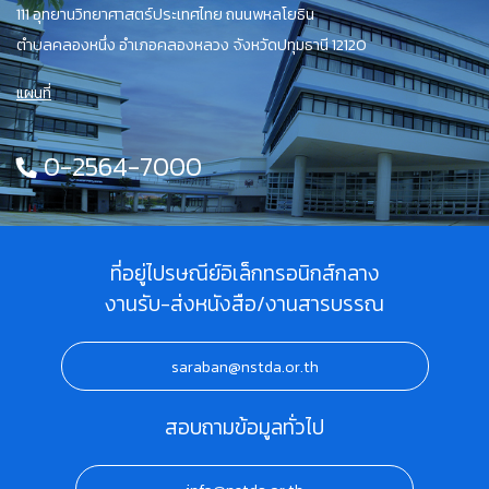
111 อุทยานวิทยาศาสตร์ประเทศไทย ถนนพหลโยธิน
ตำบลคลองหนึ่ง อำเภอคลองหลวง จังหวัดปทุมธานี 12120
แผนที่
0-2564-7000
ที่อยู่ไปรษณีย์อิเล็กทรอนิกส์กลาง
งานรับ-ส่งหนังสือ/งานสารบรรณ
saraban@nstda.or.th
สอบถามข้อมูลทั่วไป