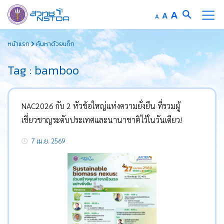
Increase
A
Reset
A
Decrease
A
font
font
font
Skip
size.
size.
size.
หน้าแรก
ค้นหาด้วยแท็ก
to
content
Tag : bamboo
NAC2026 กับ 2 หัวข้อใหญ่แห่งความยั่งยืน ที่รวมผู้
เชี่ยวชาญระดับประเทศและนานาชาติไว้ในวันเดียว!
7 เม.ย. 2569