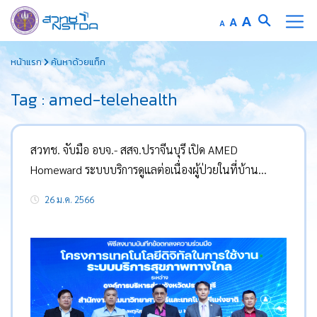
Increase
A
Reset
A
Decrease
A
font
font
font
Skip
size.
size.
size.
หน้าแรก
ค้นหาด้วยแท็ก
to
content
Tag : amed-telehealth
สวทช. จับมือ อบจ.- สสจ.ปราจีนบุรี เปิด AMED
Homeward ระบบบริการดูแลต่อเนื่องผู้ป่วยในที่บ้าน
นำร่อง 7 กลุ่มโรคใช้จริงแห่งแรกใน รพ.สต. ปราจีนบุรี
26 ม.ค. 2566