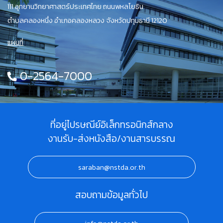
111 อุทยานวิทยาศาสตร์ประเทศไทย ถนนพหลโยธิน
ตำบลคลองหนึ่ง อำเภอคลองหลวง จังหวัดปทุมธานี 12120
แผนที่
0-2564-7000
ที่อยู่ไปรษณีย์อิเล็กทรอนิกส์กลาง
งานรับ-ส่งหนังสือ/งานสารบรรณ
saraban@nstda.or.th
สอบถามข้อมูลทั่วไป