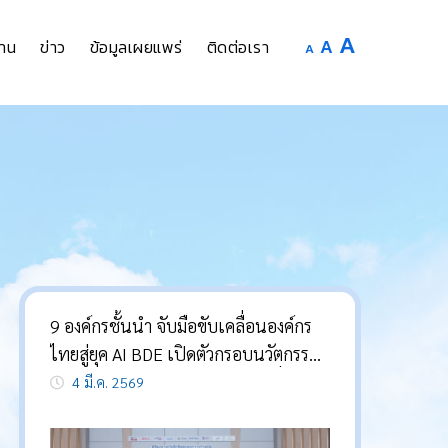
Increase
A
Reset
A
Decrease
าน
ข่าว
ข้อมูลเผยแพร่
ติดต่อเรา
A
font
font
font
size.
size.
size.
9 องค์กรชั้นนำ จับมือขับเคลื่อนองค์กร
ไทยสู่ยุค AI BDE เปิดตัวกรอบนวัตกรรม
AI แห่งอาเซียน (AITIF) หนุนเปลี่ยน
4 มี.ค. 2569
ผ่านสู่การใช้ AI อย่างรับผิดชอบ-ยั่งยืน