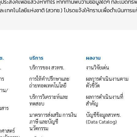
ถุประสงค์เพื่อแสวงหากำไร หากท่านพบว่ามีข้อมูลใดๆ ที่ละเมิดท
เทคโนโลยีแห่งชาติ (สวทช.) โปรดแจ้งให้ทราบเพื่อดำเนินการแก้
ช.
บริการ
ผลงาน
.
บริการของ สวทช.
งานวิจัยเด่น
กร
การให้คำปรึกษาและ
ผลการดำเนินงานตาม
ถ่ายทอดเทคโนโลยี
ตัวชี้วัด
งาน/
บริการวิเคราะห์และ
ผลการดำเนินงานที่
ทดสอบ
สำคัญ
าวสาร
มาตรการส่งเสริม การเงิน
บัญชีข้อมูลสวทช.
ภาษี และบัญชี
(Data Catalog)
นวัตกรรม
ยาศาสตร์