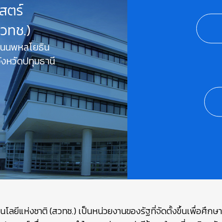
สตร์
สวทช.)
 ถนนพหลโยธิน
งหวัดปทุมธานี
ยีแห่งชาติ (สวทช.) เป็นหน่วยงานของรัฐที่จัดตั้งขึ้นเพื่อศึก