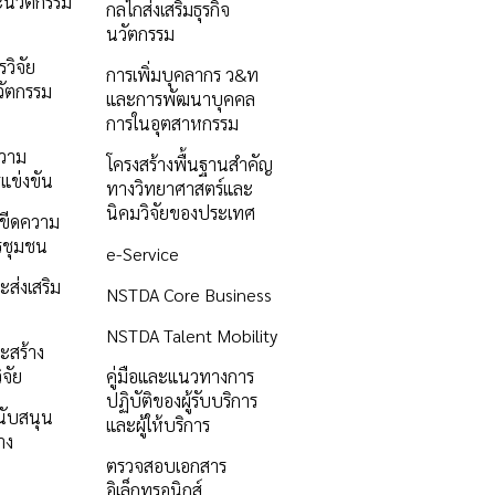
ะนวัตกรรม
กลไกส่งเสริมธุรกิจ
นวัตกรรม
วิจัย
การเพิ่มบุคลากร ว&ท
ัตกรรม
และการพัฒนาบุคคล
การในอุตสาหกรรม
ความ
โครงสร้างพื้นฐานสำคัญ
แข่งขัน
ทางวิทยาศาสตร์และ
นิคมวิจัยของประเทศ
ิมขีดความ
รชุมชน
e-Service
ะส่งเสริม
NSTDA Core Business
NSTDA Talent Mobility
ะสร้าง
ิจัย
คู่มือและแนวทางการ
ปฏิบัติของผู้รับบริการ
นับสนุน
และผู้ให้บริการ
าง
ตรวจสอบเอกสาร
อิเล็กทรอนิกส์