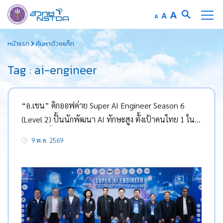
Increase
A
Reset
A
Decrease
A
font
font
font
Skip
size.
size.
size.
หน้าแรก
ค้นหาด้วยแท็ก
to
content
Tag : ai-engineer
“อ.เชน” คิกออฟค่าย Super AI Engineer Season 6
(Level 2) ปั้นนักพัฒนา AI ทักษะสูง ตั้งเป้าคนไทย 1 ใน 3
มีความรู้พื้นฐาน เปลี่ยนประเทศจาก “ผู้ใช้” สู่ “ผู้สร้าง”
9 พ.ค. 2569