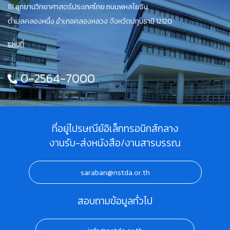
111 อุทยานวิทยาศาสตร์ประเทศไทย ถนนพหลโยธิน
ตำบลคลองหนึ่ง อำเภอคลองหลวง จังหวัดปทุมธานี 12120
แผนที่
0-2564-7000
ที่อยู่ไปรษณีย์อิเล็กทรอนิกส์กลาง
งานรับ-ส่งหนังสือ/งานสารบรรณ
saraban@nstda.or.th
สอบถามข้อมูลทั่วไป