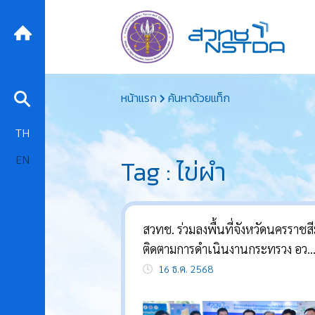
Skip
หน้าแรก
ค้นหาด้วยแท็ก
to
content
TH
EN
Tag : ไข่ผำ
สวทช. ร่วมลงพื้นที่จังหวัดนครราชส
ติดตามการดำเนินงานกระทรวง อว.
พร้อมนำเสนอผลงาน ต้นแบบการเลี
16 ธ.ค. 2568
ไข่ผำ ด้วยเทคโนโลยี IoT พร้อมองค
ความรู้ผลิตพืชอัจฉริยะ