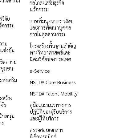
ะนวัตกรรม
กลไกส่งเสริมธุรกิจ
นวัตกรรม
วิจัย
การเพิ่มบุคลากร ว&ท
ัตกรรม
และการพัฒนาบุคคล
การในอุตสาหกรรม
ความ
โครงสร้างพื้นฐานสำคัญ
แข่งขัน
ทางวิทยาศาสตร์และ
นิคมวิจัยของประเทศ
ิมขีดความ
รชุมชน
e-Service
ะส่งเสริม
NSTDA Core Business
NSTDA Talent Mobility
ะสร้าง
ิจัย
คู่มือและแนวทางการ
ปฏิบัติของผู้รับบริการ
นับสนุน
และผู้ให้บริการ
าง
ตรวจสอบเอกสาร
อิเล็กทรอนิกส์