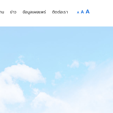
Increase
A
Reset
A
Decrease
าน
ข่าว
ข้อมูลเผยแพร่
ติดต่อเรา
A
font
font
font
size.
size.
size.