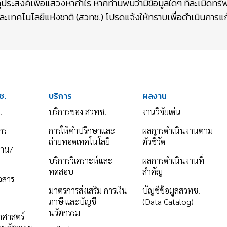
ถุประสงค์เพื่อแสวงหากำไร หากท่านพบว่ามีข้อมูลใดๆ ที่ละเมิดท
เทคโนโลยีแห่งชาติ (สวทช.) โปรดแจ้งให้ทราบเพื่อดำเนินการแก้
ช.
บริการ
ผลงาน
.
บริการของ สวทช.
งานวิจัยเด่น
กร
การให้คำปรึกษาและ
ผลการดำเนินงานตาม
ถ่ายทอดเทคโนโลยี
ตัวชี้วัด
งาน/
บริการวิเคราะห์และ
ผลการดำเนินงานที่
ทดสอบ
สำคัญ
าวสาร
มาตรการส่งเสริม การเงิน
บัญชีข้อมูลสวทช.
ภาษี และบัญชี
(Data Catalog)
นวัตกรรม
ยาศาสตร์