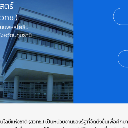
สตร์
สวทช.)
 ถนนพหลโยธิน
งหวัดปทุมธานี
ยีแห่งชาติ (สวทช.) เป็นหน่วยงานของรัฐที่จัดตั้งขึ้นเพื่อศึก