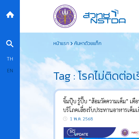
Skip
หน้าแรก
ค้นหาด้วยแท็ก
to
content
TH
EN
Tag : โรคไม่ติดต่อเร
จิ้มปุ๊บ รู้ปั๊บ “ส้อมวัดความเค็ม” เตือ
บริโภคเลี่ยงรับประทานอาหารเค็มเ
1 พ.ค. 2568