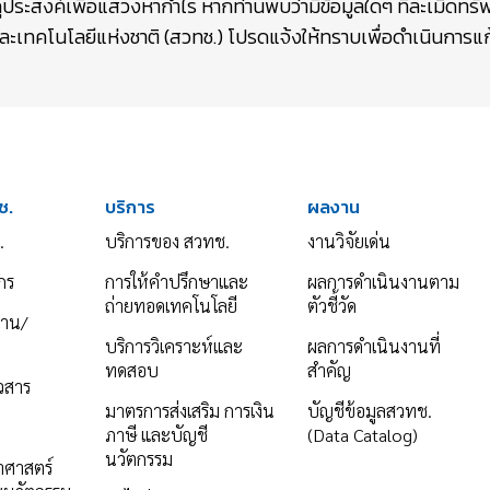
ถุประสงค์เพื่อแสวงหากำไร หากท่านพบว่ามีข้อมูลใดๆ ที่ละเมิดท
เทคโนโลยีแห่งชาติ (สวทช.) โปรดแจ้งให้ทราบเพื่อดำเนินการแก้
ช.
บริการ
ผลงาน
.
บริการของ สวทช.
งานวิจัยเด่น
กร
การให้คำปรึกษาและ
ผลการดำเนินงานตาม
ถ่ายทอดเทคโนโลยี
ตัวชี้วัด
งาน/
บริการวิเคราะห์และ
ผลการดำเนินงานที่
ทดสอบ
สำคัญ
าวสาร
มาตรการส่งเสริม การเงิน
บัญชีข้อมูลสวทช.
ภาษี และบัญชี
(Data Catalog)
นวัตกรรม
ยาศาสตร์