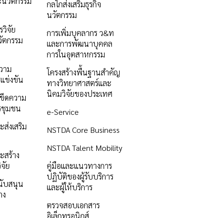
ะนวัตกรรม
กลไกส่งเสริมธุรกิจ
นวัตกรรม
วิจัย
การเพิ่มบุคลากร ว&ท
ัตกรรม
และการพัฒนาบุคคล
การในอุตสาหกรรม
ความ
โครงสร้างพื้นฐานสำคัญ
แข่งขัน
ทางวิทยาศาสตร์และ
นิคมวิจัยของประเทศ
ิมขีดความ
รชุมชน
e-Service
ะส่งเสริม
NSTDA Core Business
NSTDA Talent Mobility
ะสร้าง
ิจัย
คู่มือและแนวทางการ
ปฏิบัติของผู้รับบริการ
นับสนุน
และผู้ให้บริการ
าง
ตรวจสอบเอกสาร
อิเล็กทรอนิกส์