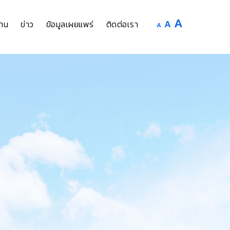
Increase
A
Reset
A
Decrease
าน
ข่าว
ข้อมูลเผยแพร่
ติดต่อเรา
A
font
font
font
size.
size.
size.