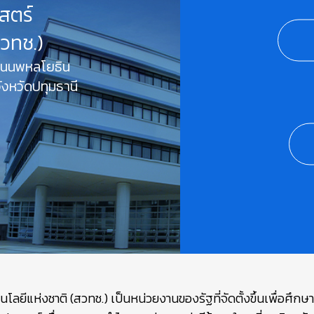
สตร์
สวทช.)
 ถนนพหลโยธิน
งหวัดปทุมธานี
ยีแห่งชาติ (สวทช.) เป็นหน่วยงานของรัฐที่จัดตั้งขึ้นเพื่อศึก