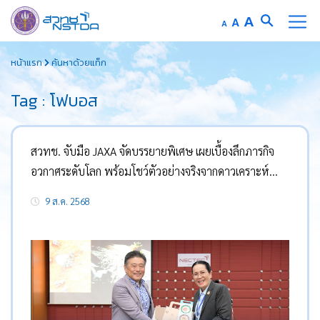
Increase
A
Reset
A
Decrease
A
font
font
font
Skip
size.
size.
size.
หน้าแรก
ค้นหาด้วยแท็ก
to
content
Tag : โฟบอส
สวทช. จับมือ JAXA จัดบรรยายพิเศษ เผยเบื้องลึกภารกิจ
อวกาศระดับโลก พร้อมโชว์ตัวอย่างจริงจากดาวเคราะห์
น้อยริวกูครั้งแรกในไทย
9 ส.ค. 2568