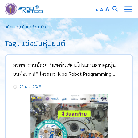
Increase
A
Reset
A
Decrease
A
font
font
font
Skip
size.
size.
size.
หน้าแรก
ค้นหาด้วยแท็ก
to
content
Tag : แข่งขันหุ่นยนต์
สวทช. ชวนน้องๆ “แข่งขันเขียนโปรแกรมควบคุมหุ่น
ยนต์อวกาศ” โครงการ Kibo Robot Programming
Challenge ครั้งที่ 6
23 พ.ค. 2568