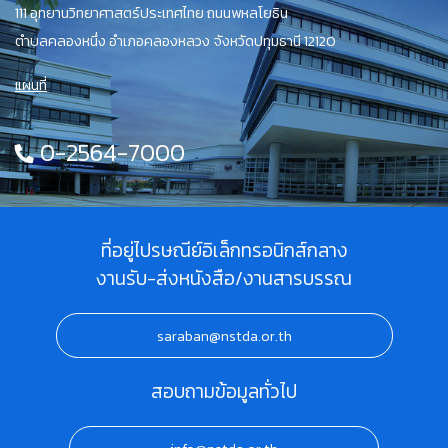
111 อุทยานวิทยาศาสตร์ประเทศไทย ถนนพหลโยธิน
ตำบลคลองหนึ่ง อำเภอคลองหลวง จังหวัดปทุมธานี 12120
แผนที่
0-2564-7000
ที่อยู่ไปรษณีย์อิเล็กทรอนิกส์กลาง
งานรับ-ส่งหนังสือ/งานสารบรรณ
saraban@nstda.or.th
สอบถามข้อมูลทั่วไป