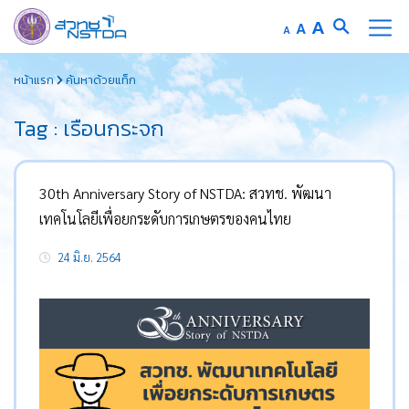
Increase
A
Reset
A
Decrease
A
font
font
font
Skip
size.
size.
size.
หน้าแรก
ค้นหาด้วยแท็ก
to
content
Tag : เรือนกระจก
30th Anniversary Story of NSTDA: สวทช. พัฒนา
เทคโนโลยีเพื่อยกระดับการเกษตรของคนไทย
24 มิ.ย. 2564