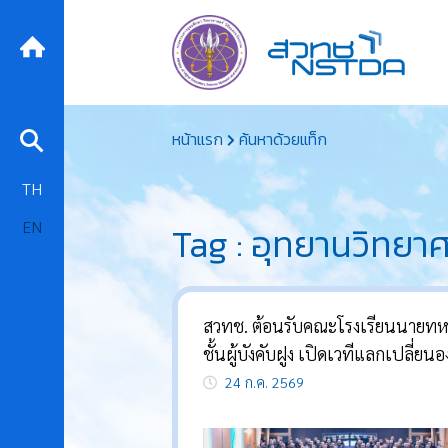
Skip
หน้าแรก
ค้นหาด้วยแท็ก
to
content
TH
EN
Tag : อุทยานวิทยา
สวทช. ต้อนรับคณะโรงเรียนนายท
ชั้นผู้บังคับฝูง เปิดเวทีแลกเปลี่ยนอ
ความรู้ด้าน AI ความมั่นคงไซเบอร์แ
24 ก.ค. 2569
มาตรฐานเทคโนโลยี