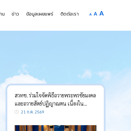
Increase
A
Reset
A
Decrease
าน
ข่าว
ข้อมูลเผยแพร่
ติดต่อเรา
A
font
font
font
size.
size.
size.
สวทช. ร่วมใจจัดพิธีถวายพระพรชัยมงคล
และถวายสัตย์ปฏิญาณตน เนื่องใน
โอกาสวันเฉลิมพระชนมพรรษา
21 ก.ค. 2569
พระบาทสมเด็จพระเจ้าอยู่หัว 28
กรกฎาคม 2569