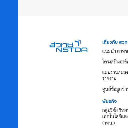
เกี่ยวกับ สวท
แนะนำ สวทช
โครงสร้างองค์
แผนงาน/ ผล
รายงาน
ศูนย์ข้อมูลข่
พันธกิจ
กลุ่มวิจัย วิท
เทคโนโลยีแล
(วทน.)