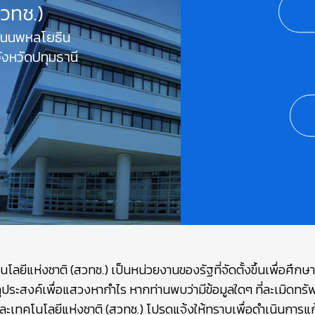
สวทช.)
 ถนนพหลโยธิน
งหวัดปทุมธานี
ยีแห่งชาติ (สวทช.) เป็นหน่วยงานของรัฐที่จัดตั้งขึ้นเพื่อศึก
ถุประสงค์เพื่อแสวงหากำไร หากท่านพบว่ามีข้อมูลใดๆ ที่ละเมิดท
เทคโนโลยีแห่งชาติ (สวทช.) โปรดแจ้งให้ทราบเพื่อดำเนินการแก้