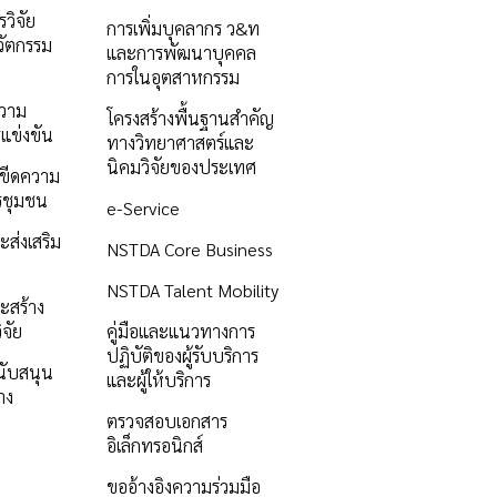
วิจัย
การเพิ่มบุคลากร ว&ท
ัตกรรม
และการพัฒนาบุคคล
การในอุตสาหกรรม
ความ
โครงสร้างพื้นฐานสำคัญ
แข่งขัน
ทางวิทยาศาสตร์และ
นิคมวิจัยของประเทศ
ิมขีดความ
รชุมชน
e-Service
ะส่งเสริม
NSTDA Core Business
NSTDA Talent Mobility
ะสร้าง
ิจัย
คู่มือและแนวทางการ
ปฏิบัติของผู้รับบริการ
นับสนุน
และผู้ให้บริการ
าง
ตรวจสอบเอกสาร
อิเล็กทรอนิกส์
ขออ้างอิงความร่วมมือ