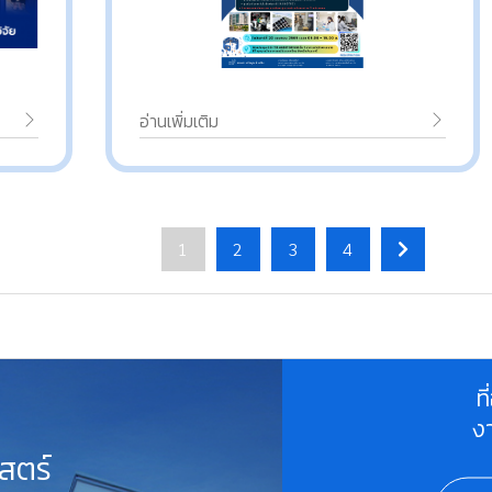
อ่านเพิ่มเติม
1
2
3
4
ท
ง
สตร์