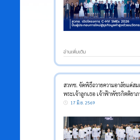
อ่านเพิ่มเติม
สวทช. จัดพิธีถวายความอาลัยแด่สม
พระเจ้าลูกเธอ เจ้าฟ้าพัชรกิตติยาภ
นเรนทิราเทพยวดี กรมหลวงราชสาร
17 มิ.ย. 2569
สิริพัชร มหาวัชรราชธิดา