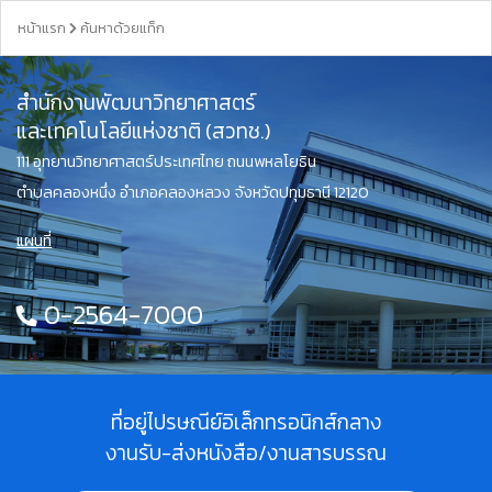
หน้าแรก
ค้นหาด้วยแท็ก
สำนักงานพัฒนาวิทยาศาสตร์
และเทคโนโลยีแห่งชาติ (สวทช.)
111 อุทยานวิทยาศาสตร์ประเทศไทย ถนนพหลโยธิน
ตำบลคลองหนึ่ง อำเภอคลองหลวง จังหวัดปทุมธานี 12120
แผนที่
0-2564-7000
ที่อยู่ไปรษณีย์อิเล็กทรอนิกส์กลาง
งานรับ-ส่งหนังสือ/งานสารบรรณ