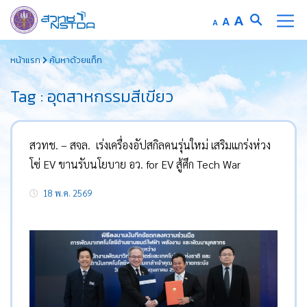
Increase
A
Reset
A
Decrease
A
font
font
font
Skip
size.
size.
size.
หน้าแรก
ค้นหาด้วยแท็ก
to
content
Tag : อุตสาหกรรมสีเขียว
สวทช. – สจล. เร่งเครื่องอัปสกิลคนรุ่นใหม่ เสริมแกร่งห่วง
โซ่ EV ขานรับนโยบาย อว. for EV สู้ศึก Tech War
18 พ.ค. 2569