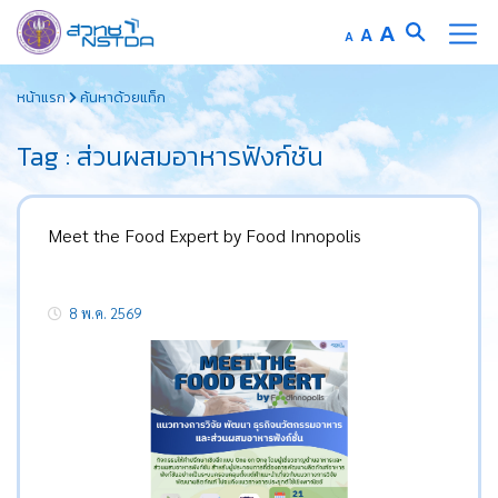
Increase
A
Reset
A
Decrease
A
font
font
font
Skip
size.
size.
size.
หน้าแรก
ค้นหาด้วยแท็ก
to
content
Tag : ส่วนผสมอาหารฟังก์ชัน
Meet the Food Expert by Food Innopolis
8 พ.ค. 2569