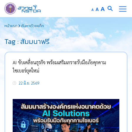
Increase
A
Reset
A
Decrease
A
font
font
font
Skip
size.
size.
size.
หน้าแรก
ค้นหาด้วยแท็ก
to
content
Tag : สัมมนาฟรี
AI ขับเคลื่อนธุรกิจ พร้อมเสริมเกราะรับมือภัยคุกคาม
ไซเบอร์ยุคใหม่
22 มิ.ย. 2569